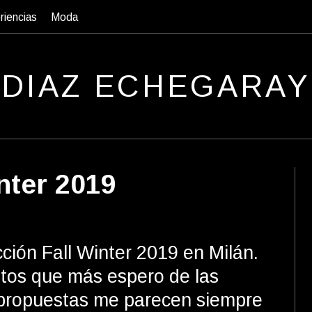
riencias
Moda
D
IAZ
E
CHEGARAY
nter 2019
ción Fall Winter 2019 en Milán.
ntos que más espero de las
propuestas me parecen siempre