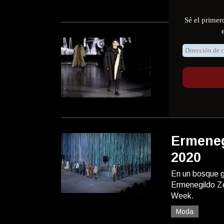
Dolce &
Dolce & Gabban
Milán Fashion 
Moda
Ermeneg
2020
En un bosque ge
Ermenegildo Ze
Week.
Moda