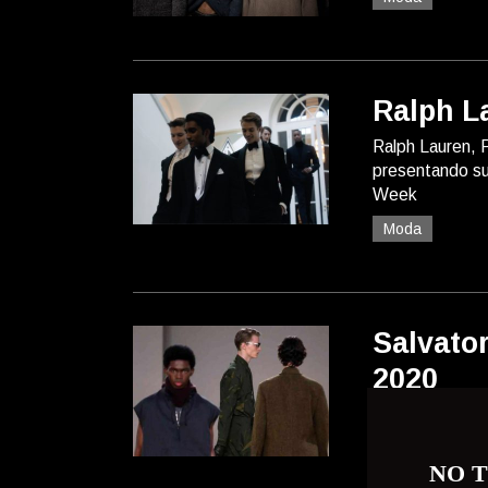
Ralph L
Ralph Lauren, P
presentando su
Week
Moda
Salvato
2020
Salvatore Ferr
durante Milan 
Moda