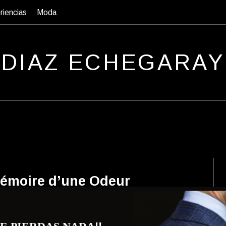
riencias
Moda
D
IAZ
E
CHEGARAY
émoire d’une Odeur
 Mémoire d’une Odeur la primera fragancia universal
erfume atemporal que no entiende de géneros.