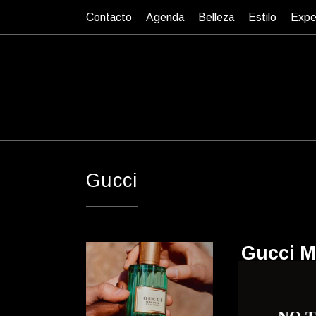
Contacto
Agenda
Belleza
Estilo
Expe
Gucci
Gucci M
Descubra Gucci
de Gucci, un p
Belleza