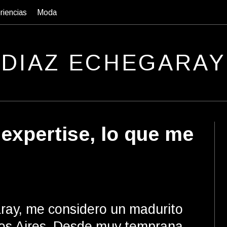
riencias
Moda
D
IAZ
E
CHEGARAY
 expertise, lo que me
ay, me considero un madurito
os Aires. Desde muy temprana