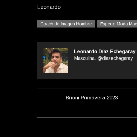
Leonardo
Coach de Imagen Hombre
Experto Moda Mac
Leonardo Díaz Echegaray
Masculina. @diazechegaray
Brioni Primavera 2023